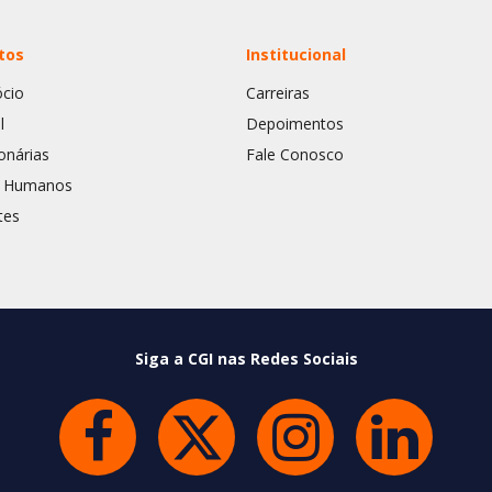
tos
Institucional
cio
Carreiras
l
Depoimentos
onárias
Fale Conosco
s Humanos
tes
Siga a CGI nas Redes Sociais