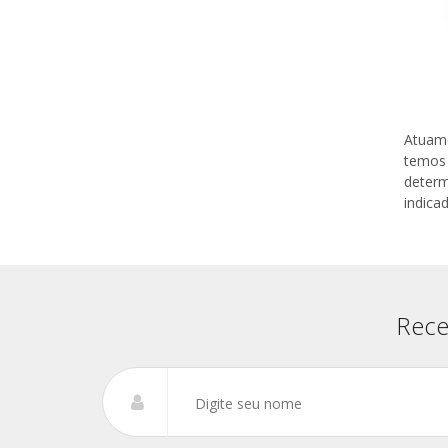
Atuamo
temos 
deter
indica
Rece